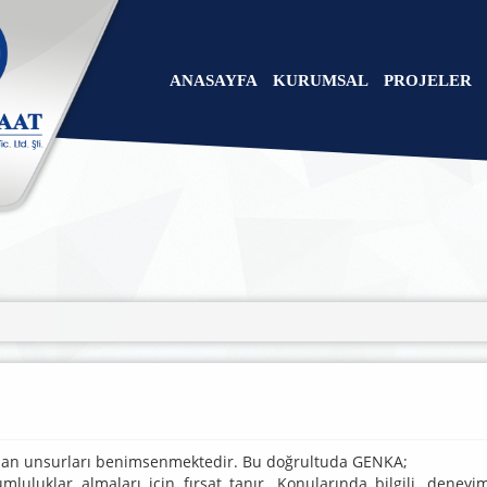
ANASAYFA
KURUMSAL
PROJELER
r alan unsurları benimsenmektedir. Bu doğrultuda GENKA;
rumluluklar almaları için fırsat tanır. Konularında bilgili, deneyi