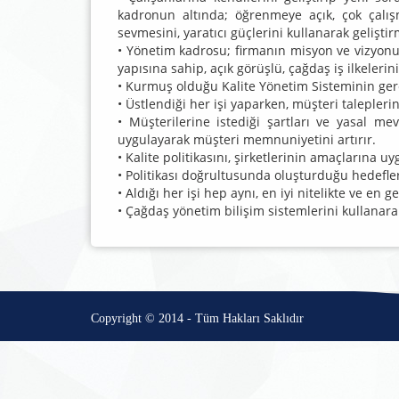
kadronun altında; öğrenmeye açık, çok çalış
sevmesini, yaratıcı güçlerini kullanarak geliş
• Yönetim kadrosu; firmanın misyon ve vizyonu
yapısına sahip, açık görüşlü, çağdaş iş ilkeler
• Kurmuş olduğu Kalite Yönetim Sisteminin gerekl
• Üstlendiği her işi yaparken, müşteri talepleri
• Müşterilerine istediği şartları ve yasal me
uygulayarak müşteri memnuniyetini artırır.
• Kalite politikasını, şirketlerinin amaçlarına 
• Politikası doğrultusunda oluşturduğu hedefleri
• Aldığı her işi hep aynı, en iyi nitelikte ve en
• Çağdaş yönetim bilişim sistemlerini kullanarak
Copyright © 2014 - Tüm Hakları Saklıdır