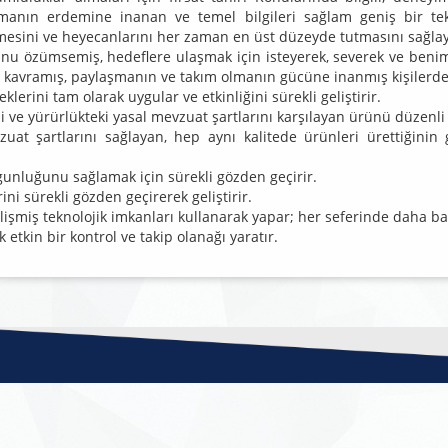
manın erdemine inanan ve temel bilgileri sağlam geniş bir tekni
tirmesini ve heyecanlarını her zaman en üst düzeyde tutmasını sağla
nu özümsemiş, hedeflere ulaşmak için isteyerek, severek ve beni
ini kavramış, paylaşmanın ve takım olmanın gücüne inanmış kişilerd
erini tam olarak uygular ve etkinliğini sürekli geliştirir.
ni ve yürürlükteki yasal mevzuat şartlarını karşılayan ürünü düzenli 
vzuat şartlarını sağlayan, hep aynı kalitede ürünleri ürettiğinin 
uygunluğunu sağlamak için sürekli gözden geçirir.
ni sürekli gözden geçirerek geliştirir.
 gelişmiş teknolojik imkanları kullanarak yapar; her seferinde daha baş
 etkin bir kontrol ve takip olanağı yaratır.